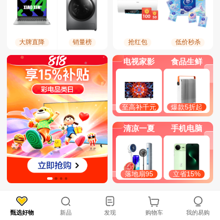
大牌直降
销量榜
抢红包
低价秒杀
电视家影
食品生鲜
至高补千元
爆款5折起
清凉一夏
手机电脑
落地扇95
立省15%
甄选好物
新品
发现
购物车
我的易购